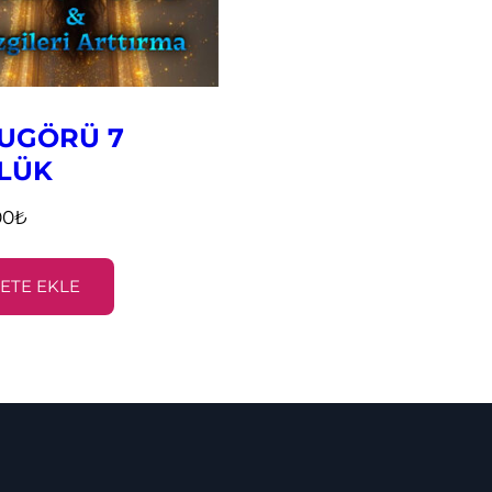
UGÖRÜ 7
LÜK
00
₺
ETE EKLE