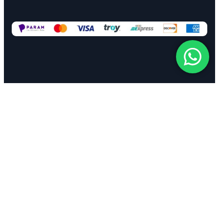
© 2025 | Dizayn: Gökçe Hilal | Tüm Hakları Saklıdır |
Gökçe
Hilal Akademi