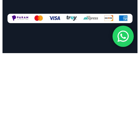
© 2025 | Dizayn: Gökçe Hilal | Tüm Hakları Saklıdır |
Gökçe
Hilal Akademi